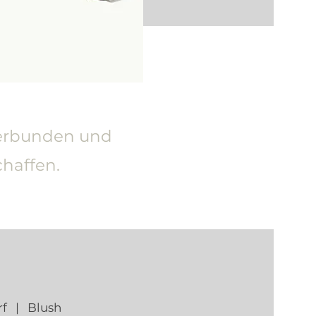
verbunden und
chaffen.
orf | Blush