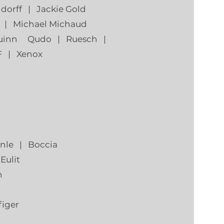
ndorff |
Jackie Gold
e | Michael Michaud
 Quinn Qudo |
Ruesch |
 | Xenox
nle | Boccia
Eulit
h
iger